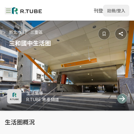
刊登
註冊/登入
新北市
三重區
三和國中生活圈
生活嚮導
R.TUBE 地產頻道
生活圈概況