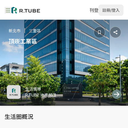
刊登
註冊/登入
新北市
三重區
頂崁工業區
生活嚮導
R.TUBE 地產頻道
生活圈概況