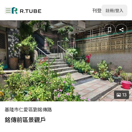
刊登
註冊/登入
13
基隆市仁愛區劉銘傳路
銘傳前區景觀戶