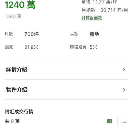
單價：1.77 萬/坪
1240 萬
月還款：39,714 元/月
1380 萬
計算自備款
坪數
700坪
型態
農地
面寬
21.8米
臨路路寬
5米
詳情介紹
物件介紹
附近成交行情
共
0
筆