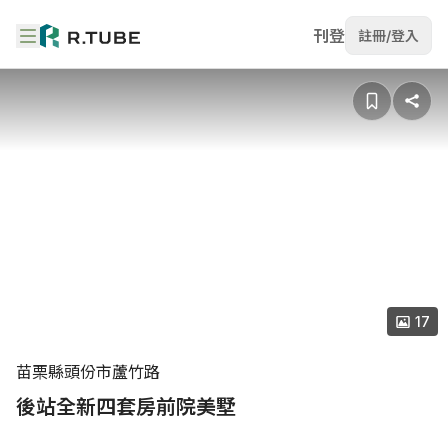
刊登
註冊/登入
17
苗栗縣頭份市蘆竹路
後站全新四套房前院美墅