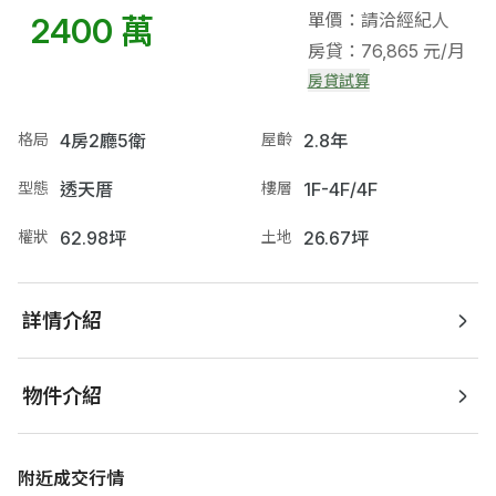
單價：請洽經紀人
2400 萬
房貸：76,865 元/月
房貸試算
格局
4房2廳5衛
屋齡
2.8年
型態
透天厝
樓層
1F-4F/4F
權狀
62.98坪
土地
26.67坪
詳情介紹
物件介紹
附近成交行情