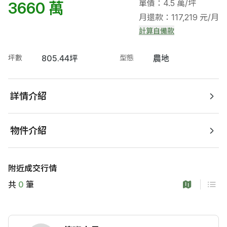
單價：4.5 萬/坪
3660 萬
月還款：117,219 元/月
計算自備款
坪數
805.44坪
型態
農地
詳情介紹
物件介紹
附近成交行情
共
0
筆