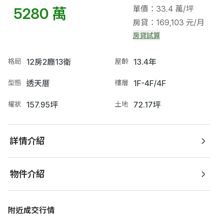
單價：33.4 萬/坪
5280 萬
房貸：169,103 元/月
房貸試算
格局
12房2廳13衛
屋齡
13.4年
型態
透天厝
樓層
1F-4F/4F
權狀
157.95坪
土地
72.17坪
詳情介紹
物件介紹
附近成交行情