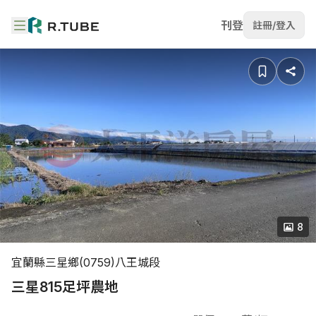
刊登
註冊/登入
8
宜蘭縣三星鄉(0759)八王城段
三星815足坪農地