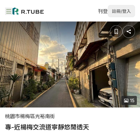
刊登
註冊/登入
15
桃園市楊梅區光裕南街
專-近楊梅交流道寧靜悠閒透天