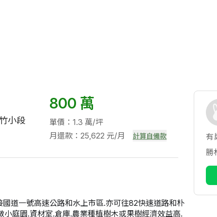
800 萬
江竹小段
單價：1.3 萬/坪
月還款：25,622 元/月
計算自備款
有
勝
銜接國道一號高速公路和水上市區.亦可往82快速道路和朴
做小庭園.資材室.倉庫.農業種植樹木或果樹經濟效益高. 