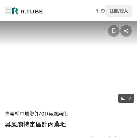
刊登
註冊/登入
17
嘉義縣中埔鄉(1701)吳鳳廟段
吳鳳廟特定區計內農地