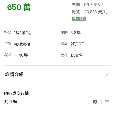
單價：56.7 萬/坪
650 萬
房貸：20,818 元/月
房貸試算
格局
1房1廳1衛
屋齡
5.8年
型態
電梯大樓
樓層
2F/10F
權狀
11.46坪
土地
1.58坪
詳情介紹
附近成交行情
共
0
筆