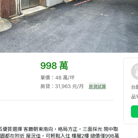
998 萬
單價：48 萬/坪
房貸：31,963 元/月
房貸試算
台
品
區優質選擇 客廳朝東南向，格局方正，三面採光 鬧中取
都在附近 屋況佳，可輕鬆入住 樓層2樓 總價僅998萬