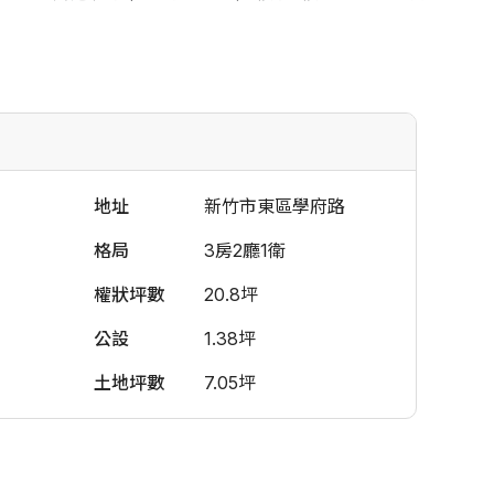
地址
新竹市東區學府路
格局
3房2廳1衛
權狀坪數
20.8坪
公設
1.38坪
土地坪數
7.05坪