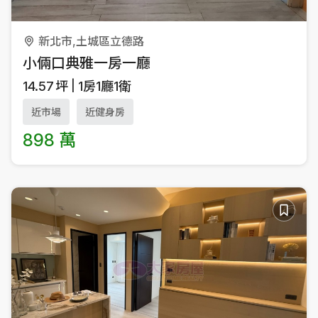
新北市,土城區立德路
小倆口典雅一房一廳
14.57
坪
1房1廳1衛
近市場
近健身房
898 萬