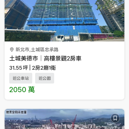
新北市,土城區忠承路
土城美德市｜高樓景觀2房車
31.55
坪
2房2廳1衛
近公車站
近公園
2050 萬