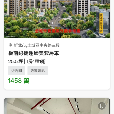
新北市,土城區中央路三段
板南線捷運臻美套房車
25.5
坪
1房1廳1衛
近公園
近客運站
1458 萬