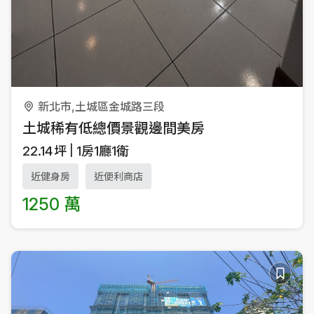
新北市,土城區金城路三段
土城稀有低總價景觀邊間美房
22.14
坪
1房1廳1衛
近健身房
近便利商店
1250 萬