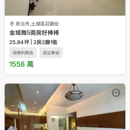
新北市,土城區莊園街
金城舞5兩房好棒棒
25.84
坪
2房2廳1衛
近便利商店
近公車站
1558 萬