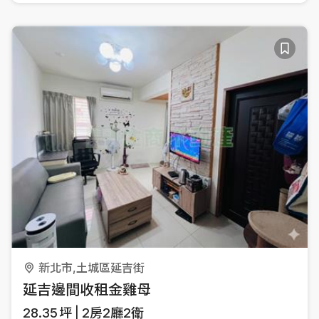
新北市,土城區延吉街
延吉邊間收租金雞母
28.35
坪
2房2廳2衛