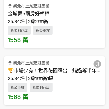
新北市,土城區莊園街
金城舞5兩房好棒棒
25.84
坪
2房2廳1衛
近便利商店
近公車站
1558 萬
新北市,土城區莊園街
🏆市場少有！世界花園釋出｜錯過等半年🏠歡迎詢問
25.84
坪
2房1廳1衛1陽
近公車站
近便利商店
1568 萬