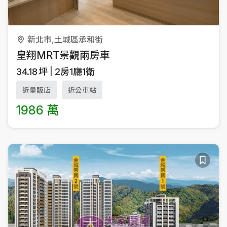
新北市,土城區承和街
皇翔MRT景觀兩房車
34.18
坪
2房1廳1衛
近量販店
近公車站
1986 萬