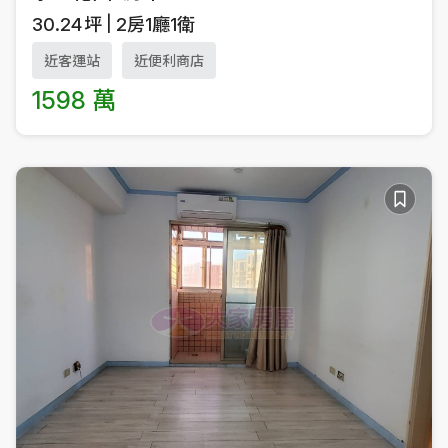
30.24
坪
2房1廳1衛
近客運站
近便利商店
1598 萬