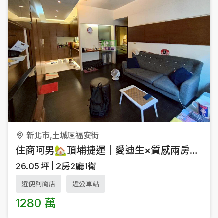
新北市,土城區福安街
住商阿男🏡頂埔捷運｜愛迪生×質感兩房×低總價電梯✨
26.05
坪
2房2廳1衛
近便利商店
近公車站
1280 萬