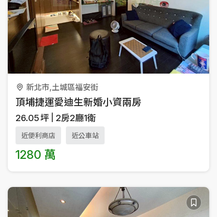
新北市,土城區福安街
頂埔捷運愛迪生新婚小資兩房
26.05
坪
2房2廳1衛
近便利商店
近公車站
1280 萬