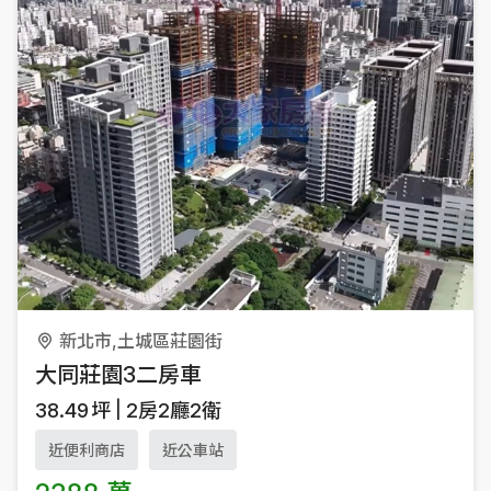
新北市,土城區莊園街
大同莊園3二房車
38.49
坪
2房2廳2衛
近便利商店
近公車站