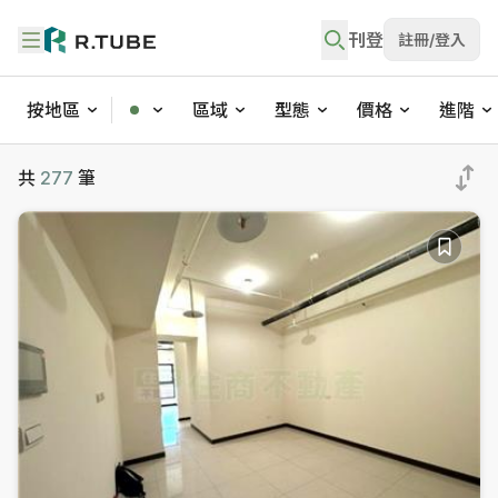
刊登
註冊/登入
按地區
區域
型態
價格
進階
不動產買賣與社區物件搜尋
共
277
筆