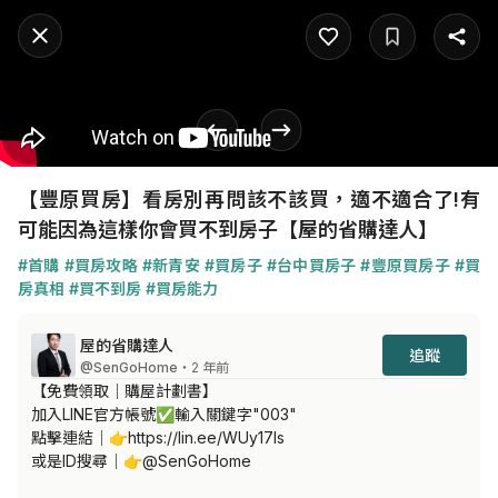
【豐原買房】看房別再問該不該買，適不適合了!有
可能因為這樣你會買不到房子【屋的省購達人】
#首購
#買房攻略
#新青安
#買房子
#台中買房子
#豐原買房子
#買
房真相
#買不到房
#買房能力
屋的省購達人
追蹤
@SenGoHome
・2 年前
【免費領取│購屋計劃書】

加入LINE官方帳號✅輸入關鍵字"003"

點擊連結│👉https://lin.ee/WUy17ls

或是ID搜尋│👉@SenGoHome
