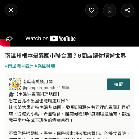
南溫州根本是異國小聯合國？6間店讓你環遊世界
#南溫洲
#溫洲
#異國料理
南瓜南瓜幾月開
追蹤
@pumpkin_month
・1 年前
🎥【南溫洲異國料理地圖】

想在台北不出國也能環遊世界？

這次帶大家走進南溫州商圈，發現6間藏在巷弄裡的異國料理好
店，從港式小點、希臘輕食、越南河粉到印度咖哩通通有，都是
我平常中午或下班後的療癒首選！

不管你是通勤族、學生，還是週末想來場味蕾出走的美食冒險，