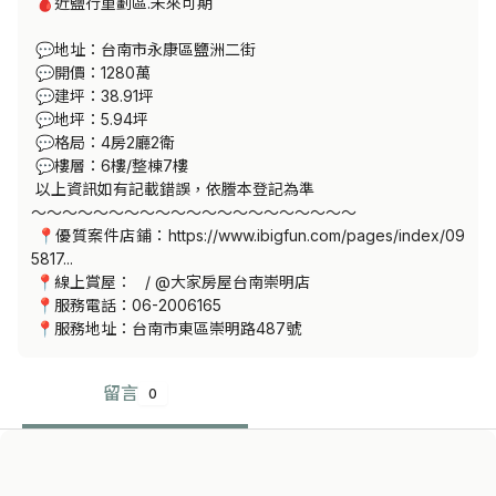
 🩸近鹽行重劃區.未來可期

 💬地址：台南市永康區鹽洲二街

 💬開價：1280萬

 💬建坪：38.91坪

 💬地坪：5.94坪

 💬格局：4房2廳2衛

 💬樓層：6樓/整棟7樓

 以上資訊如有記載錯誤，依謄本登記為準 

～～～～～～～～～～～～～～～～～～～～～

 📍優質案件店鋪：https://www.ibigfun.com/pages/index/09
5817...

 📍線上賞屋：   / @大家房屋台南崇明店  

 📍服務電話：06-2006165

 📍服務地址：台南市東區崇明路487號
留言
0