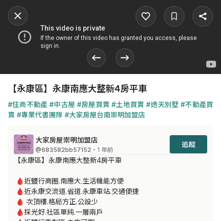
【永康區】永康南應大整新4房平車
#住商不動產
#中古屋
#房屋買賣
#土地買賣
#透天別墅
#不動產買
賣
#專業代書團隊
#大家房屋台南崇明加盟店
大家房屋崇明加盟店
追蹤
@683582bb57152
・1 年前
【永康區】永康南應大整新4房平車 

 🩸近鹽行商圈.南應大.生活機能方便

 🩸近永康交流道.省道.永康車站.交通便捷

 🩸 次頂樓.格局方正.公設少

 🩸採光好.社區單純.一層兩戶
