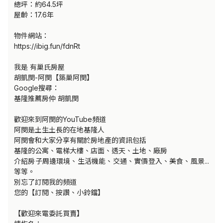
總坪：約64.5坪

屋齡：17.6年

物件網站：

https://ibig.fun/fdnRt

我是 有巢氏房屋 

胡凱閔-阿閔【築巢阿閔】

Google搜尋：

基隆推薦房仲 胡凱閔

歡迎來到阿閔的YouTube頻道

阿閔是土生土長的在地基隆人

阿閔會和大家分享有關於房地產的資訊包括

基隆的公寓、電梯大樓、店面、透天、土地、廠房

介紹房子周邊環境、生活機能、交通、實價登入、美食、風景...
等等。

別忘了訂閱我的頻道

您的【訂閱、按讚、小鈴鐺】

【歡迎來電委託買賣】
