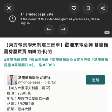
【東方帝景摩天制震三房車】歡迎來電洽詢 基隆推
薦房屋買賣 胡凱閔-阿閔
#基隆房屋買賣
#有巢氏房屋
#基隆推薦房仲
#東方帝景
#基隆推薦
房屋
#基隆廟口
#仁一路
#2088
基隆推薦房仲 胡睿祥
追蹤
@TOPONE666
・10 個月前
【東方帝景摩天制震三房車】 

總價：2880 萬

地址：基隆市仁愛區仁一路

格局：3房2廳2衛 

類型：電梯大樓
