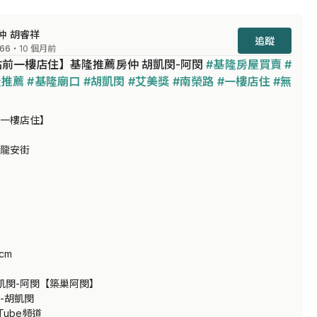
仲 胡睿祥
追蹤
66
・10 個月前
前一樓店住】基隆推薦房仲 胡凱閔-阿閔 
#基隆房屋買賣
#
隆推薦
#基隆廟口
#胡凱閔
#艾美獎
#南榮路
#一樓店住
#無
一樓店住】

龍安街

cm

凱閔-阿閔【築巢阿閔】

胡凱閔

ube頻道
