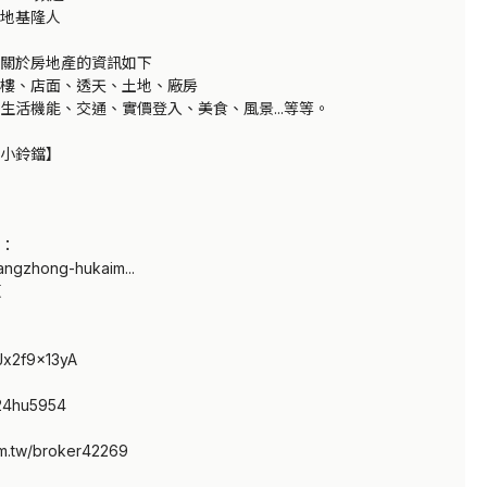
地基隆人

關於房地產的資訊如下

樓、店面、透天、土地、廠房

生活機能、交通、實價登入、美食、風景...等等。

小鈴鐺】

：

nfangzhong-hukaim...



/Jx2f9x13yA

/24hu5954

m.tw/broker42269
