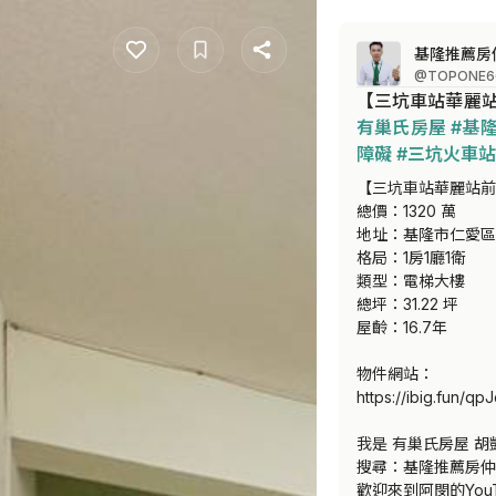
基隆推薦房
@TOPONE6
【三坑車站華麗站
有巢氏房屋
#基
障礙
#三坑火車站
【三坑車站華麗站前
總價：1320 萬

地址：基隆市仁愛區
格局：1房1廳1衛 

類型：電梯大樓

總坪：31.22 坪

屋齡：16.7年

物件網站：

https://ibig.fun/qpJ
我是 有巢氏房屋 胡
搜尋：基隆推薦房仲-
歡迎來到阿閔的YouT