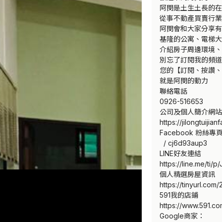
阿閔是土生土長的在
從事不動產買賣行業

阿閔會和大家分享有
基隆的公寓、電梯大
介紹房子周邊環境、
別忘了訂閱我的頻道

您的【訂閱、按讚、
就是阿閔的動力

聯絡電話

0926-516653

公司及個人簡介網站
https://jilongtuijia
Facebook 粉絲專頁
  / cj6d93aup3  

LINE好友連結

https://line.me/ti/p
個人精選房屋資訊

https://tinyurl.com
591我的店鋪

https://www.591.co
Google商家：
