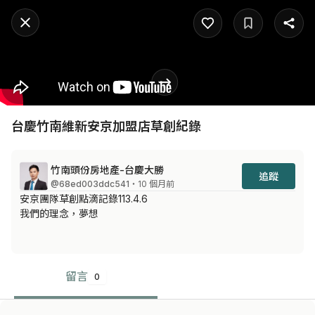
台慶竹南維新安京加盟店草創紀錄
竹南頭份房地產-台慶大勝
追蹤
@68ed003ddc541
・10 個月前
安京團隊草創點滴記錄113.4.6

我們的理念，夢想
留言
0