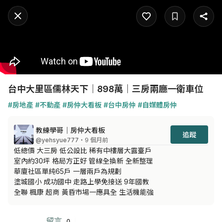
台中大里區儒林天下｜898萬｜三房兩廳一衛車位
#房地產
#不動產
#房仲大看板
#台中房仲
#自媒體房仲
教練學哥｜房仲大看板
追蹤
@yehsyue777
・9 個月前
低總價 大三房 低公設比 稀有中樓層大露臺戶

室內約30坪 格局方正好 管線全換新 全新整理

華廈社區單純65戶 一層兩戶為規劃

塗城國小 成功國中 走路上學免接送 9年國教

全聯 楓康 超商 黃昏市場一應具全 生活機能強
留言
0