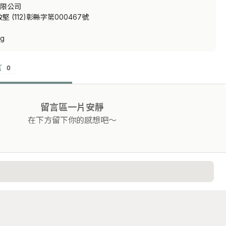
限公司

(112)彰縣字第000467號

tg
言
0
留言區一片安靜
在下方留下你的感想吧～