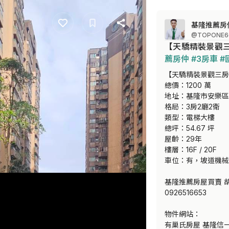
基隆推薦房
@TOPONE6
【天驕精裝景觀三
薦房仲
#3房車
#
【天驕精裝景觀三房
總價：1200 萬

地址：基隆市安樂區
格局：3房2廳2衛

類型：電梯大樓

總坪：54.67 坪

屋齡：29年

樓層：16F / 20F

車位：有，坡道機械
基隆推薦房屋買賣 胡
0926516653

物件網站：

有巢氏房屋 基隆信一