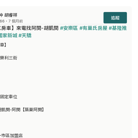
仲 胡睿祥
追蹤
66
・7 個月前
房車】來電找阿閔-胡凱閔 
#安樂區
#有巢氏房屋
#基隆推
國家新城
#天驕
車】

樂利三街

固定車位

凱閔-阿閔【築巢阿閔】

市區加盟店
