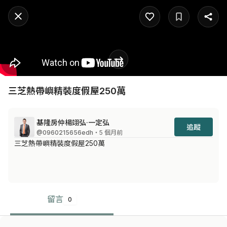
三芝熱帶嶼精裝度假屋250萬
基隆房仲楊翊弘·一定弘
追蹤
@0960215656edh
・5 個月前
三芝熱帶嶼精裝度假屋250萬
留言
0