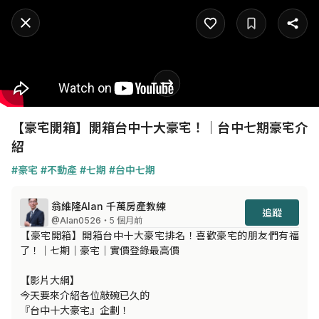
【豪宅開箱】開箱台中十大豪宅！｜台中七期豪宅介
紹
#豪宅
#不動產
#七期
#台中七期
翁維隆Alan 千萬房產教練
追蹤
@Alan0526
・5 個月前
【豪宅開箱】開箱台中十大豪宅排名！喜歡豪宅的朋友們有福
了！｜七期｜豪宅｜實價登錄最高價

【影片大綱】

今天要來介紹各位敲碗已久的

『台中十大豪宅』企劃！
