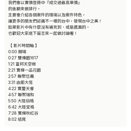
我們會以實價登錄中『成交過最高單價』

的金額來做排行，

主要會介紹各個案件的環境以及案件特色，

讓更多的朋友們認識不一樣的台中，發現台中之美！

如果影片中有什麼沒有補充到、或是遺漏的，

也歡迎大家底下留言來一起做討論喔！

【 影片時間軸 】

0:00 開場

0:27 雙橡園1617

1:21 富邦天空樹

2:21 寶輝一品花園

2:57 聯聚信義

3:31 由鉅大恆

4:22 寶璽天睿

4:57 聯聚瑞和

5:50 大陸丽格

6:42 大陸宝格

7:28 寶輝秋紅谷 

8:02 結尾