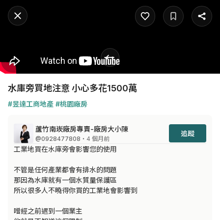
水庫旁買地注意 小心多花1500萬
#昱達工商地產
#桃園廠房
蘆竹南崁廠房專賣-廠房大小陳
追蹤
@0928477808
・4 個月前
工業地買在水庫旁會影響您的使用

不管是任何產業都會有排水的問題

那因為水庫就有一個水質量保護區

所以很多人不曉得你買的工業地會影響到

噌經之前遇到一個業主
