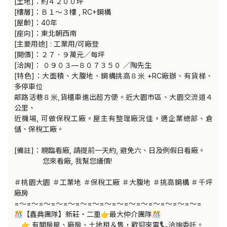
[土地]：約４２００坪

[樓層]：Ｂ１～３樓 , RC+鋼構

[屋齡]：40年

[座向]：東北朝西南

[主要用途] : 工業用/可廠登

[開價]：２７．９萬元／每坪

[洽詢]： ０９０３—８０７３５０ ／陶先生

[特色]：大面積、大腹地、鋼構挑高８米 +RC廠辦、有貨梯、
多停車位

鄰路活巷８米,貨櫃車進出超方便。近大園市區、大園交流道４
公里、

近機場, 可做保稅工廠。屋主有整理廠況佳。適企業總部、倉
儲、保稅工廠。

[備註]：親臨看廠, 請提前一天約, 避免六、日及例假日看廠。

　　　　您來看廠, 我幫您議價!

＃桃園大園 ＃工業地 ＃保稅工廠 ＃大腹地 ＃挑高鋼構 ＃千坪
廠房

=～=～=～=～=～=～=～=～=～=～=～=～=～=～=～=

🎊【鑫典團隊】新莊・二重👉最大仲介團隊🎊   

　👉 有關房屋、廠房、土地租＆售，歡迎來電📞洽詢委託。
