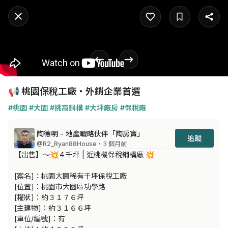
📢 桃園保稅工廠・外銷企業首選
#桃園
#大園
#挑高鋼構
#大坪廠房
#保稅廠
陶德明 - 地產戰略伙伴「陶房寶」
追蹤
@R2_Ryan88House
・3 個月前
【出售】～💥４千坪 | 近桃機保稅鋼構廠 💥

[案名]：桃園大園稀有千坪保稅工廠

[位置]：桃園市大園區功學路

[權狀]：約３１７６坪

[主建物]：約３１６６坪

[車位/編號]：有
