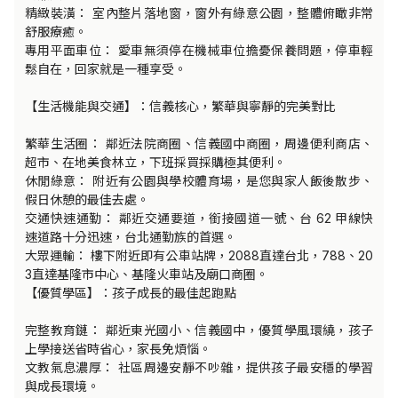
精緻裝潢： 室內整片落地窗，窗外有綠意公園，整體俯瞰非常
舒服療癒。

專用平面車位： 愛車無須停在機械車位擔憂保養問題，停車輕
鬆自在，回家就是一種享受。

【生活機能與交通】：信義核心，繁華與寧靜的完美對比

繁華生活圈： 鄰近法院商圈、信義國中商圈，周邊便利商店、
超市、在地美食林立，下班採買採購極其便利。

休閒綠意： 附近有公園與學校體育場，是您與家人飯後散步、
假日休憩的最佳去處。

交通快速通勤： 鄰近交通要道，銜接國道一號、台 62 甲線快
速道路十分迅速，台北通勤族的首選。

大眾運輸： 樓下附近即有公車站牌，2088直達台北，788、20
3直達基隆市中心、基隆火車站及廟口商圈。

【優質學區】：孩子成長的最佳起跑點

完整教育鏈： 鄰近東光國小、信義國中，優質學風環繞，孩子
上學接送省時省心，家長免煩惱。

文教氣息濃厚： 社區周邊安靜不吵雜，提供孩子最安穩的學習
與成長環境。
