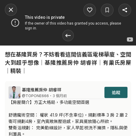
想在基隆買房？不妨看看這間信義區電梯華廈、空間
大到超乎想像｜基隆推薦房仲 胡睿祥｜有巢氏房屋
｜精裝｜
基隆推薦房仲 胡睿祥
追蹤
@TOPONE666
・3 個月前
【房屋簡介】方正大格局，多功能空間首選

舒適魔術空間： 權狀 41.9 坪(不含車位)，規劃標準 3 房 2 廳 2 
衛可規劃4房，室內寬敞無壓迫感，家具擺放隨心所欲。

雙衛浴規劃： 完美動線設計，家人早起梳洗不擁擠，隱私與便
利兼具。
