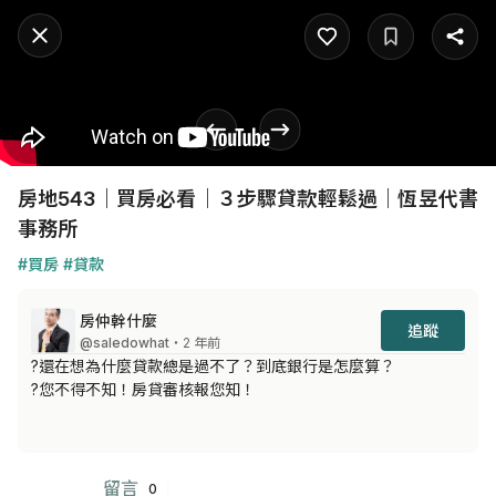
房地543｜買房必看｜３步驟貸款輕鬆過｜恆昱代書
事務所
#買房
#貸款
房仲幹什麼
追蹤
@saledowhat
・2 年前
?還在想為什麼貸款總是過不了？到底銀行是怎麼算？

?您不得不知！房貸審核報您知！
留言
0