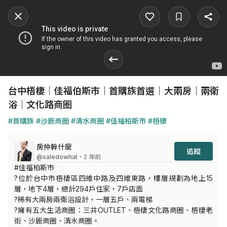
台中梧棲｜佳福伯斯市｜首購族首選｜大兩房｜兩衛
浴｜文化路商圈
#首購族
#沙鹿商圈
#清水商圈
#佳福柏斯市
#梧棲
房仲幹什麼
追蹤
@saledowhat
・2 年前
#佳福柏斯市

?位於台中市梧棲區四維中路及四維東路，樓層規劃為地上15
層，地下4層，總計294戶住家，7戶店面

?稀有大兩房兩衛浴設計，一層五戶、兩電梯

?擁有五大生活商圈：三井OUTLET、梧棲文化路商圈、梧棲老
街、沙鹿商圈、清水商圈。
