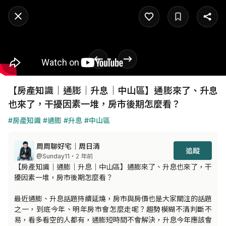
【房產知識｜通膨｜升息｜中山區】通膨來了、升息
也來了，干擾因素一堆，房市後期怎麼看？
#房產知識
#通膨
#升息
#中山區
周周聊好宅｜周日清
追蹤
@Sunday11
・2 年前
【房產知識｜通膨｜升息｜中山區】通膨來了、升息也來了，干
擾因素一堆，房市後期怎麼看？

最近通膨、升息話題持續延燒，房市與房價也是大家關注的話題
之一，到底今年、明年房市會怎麼走呢？趨勢模糊不清判斷不
易，看多看空的人都有，通膨短時間不會解決，升息今年應該會