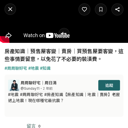
房產知識｜預售屋客變｜賣房｜買預售屋要客變，這
些事情要留意，以免花了不必要的裝潢費。
#周周聊好宅
#地震
#知識
周周聊好宅｜周日清
追蹤
@Sunday11
・2 年前
#地震 #周周聊好宅 #房產知識【房產知識｜地震｜賣房】老屋
遇上地震！現在哪種宅最抗震？
留言
0