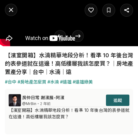
【濱室開箱】水湳精華地段分析！看準 10 年後台灣
的表參道就在這邊！高低樓層我該怎麼買？｜房地產
置產分享｜台中｜水湳｜遠
#台中
#房地產怎麼買
#水湳
#遠雄
#遠雄綠美
房仲日常 謝濱展-阿濱
追蹤
@MrBin
・2 年前
【濱室開箱】水湳精華地段分析！看準 10 年後台灣的表參道就
在這邊！高低樓層我該怎麼買？