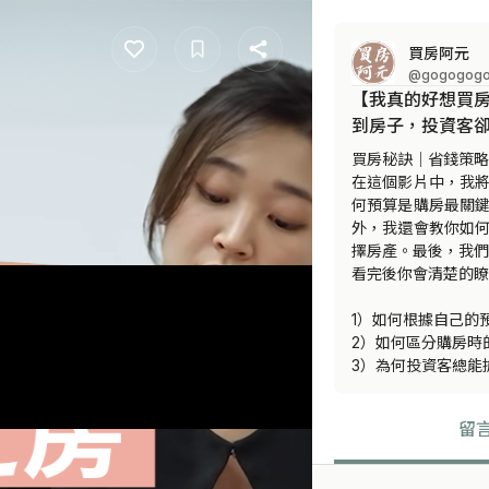
買房阿元
@gogogog
【我真的好想買
到房子，投資客卻
買房秘訣｜省錢策略
在這個影片中，我
何預算是購房最關
外，我還會教你如
擇房產。最後，我們
看完後你會清楚的瞭
1）如何根據自己的
2）如何區分購房時
3）為何投資客總能
留