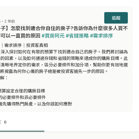
追蹤
o
・2 年前
房子】怎麼找到適合你自住的房子?告訴你為什麼很多人買不
可以一直買的原因 
#買房阿元
#省錢策略
#需求排序
｜需求排序｜投資客真相

將深入探討如何在有限的預算下找到適合自己的房子。我們將討論為
鍵的因素，以及如何通過存錢和省錢的策略來達成你的購房目標。此
何清晰地界定你的需求，區分必要條件和加分項，幫助你更有效地選
將揭露為何你心儀的房子總是被投資客搶先一步的原因。

解：

預算設定合理的購房目標

的必要條件和非必要條件

搶先購得熱門房產，以及你該如何應對
言
0