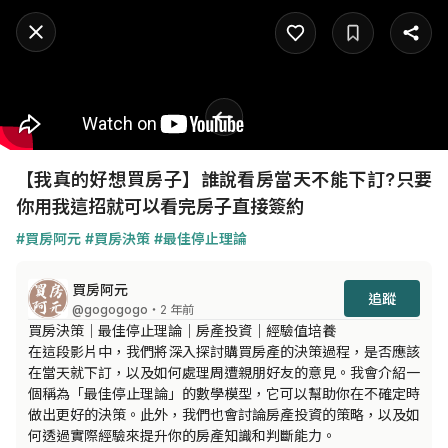
【我真的好想買房子】誰說看房當天不能下訂?只要
你用我這招就可以看完房子直接簽約
#買房阿元
#買房決策
#最佳停止理論
買房阿元
追蹤
@gogogogo
・2 年前
買房決策｜最佳停止理論｜房產投資｜經驗值培養

在這段影片中，我們將深入探討購買房產的決策過程，是否應該
在當天就下訂，以及如何處理周遭親朋好友的意見。我會介紹一
個稱為「最佳停止理論」的數學模型，它可以幫助你在不確定時
做出更好的決策。此外，我們也會討論房產投資的策略，以及如
何透過實際經驗來提升你的房產知識和判斷能力。
