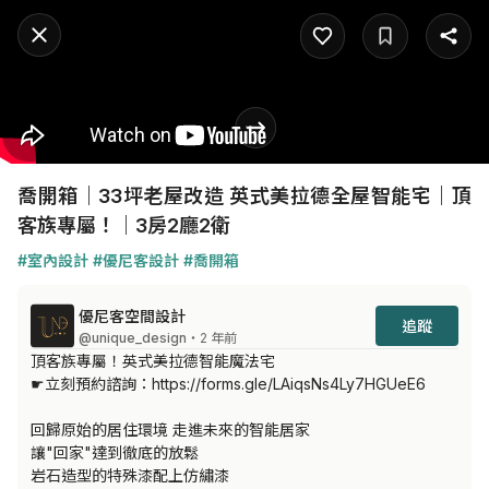
喬開箱｜33坪老屋改造 英式美拉德全屋智能宅｜頂
客族專屬！｜3房2廳2衛
#室內設計
#優尼客設計
#喬開箱
優尼客空間設計
追蹤
@unique_design
・2 年前
頂客族專屬！英式美拉德智能魔法宅

☛立刻預約諮詢：https://forms.gle/LAiqsNs4Ly7HGUeE6

回歸原始的居住環境 走進未來的智能居家

讓"回家"達到徹底的放鬆

岩石造型的特殊漆配上仿繡漆
