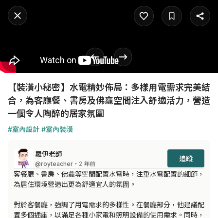
【裝潢小秘密】水電精妙佈局：多樣用電需求完美結
合，為客廳餐、書房及佛龕空間注入舒適活力，營造
一個令人陶醉的居家氛圍
#室內設計
#室內裝潢
羅伊老師
追蹤
@royteacher
・2 年前
客餐廳、書房、佛龕等空間配置水電時，注重水電配置的細節，
為居住環境營造出更為舒適宜人的氛圍。

對於客餐廳，強調了用電需求的多樣性。在餐廳部分，他建議配
置多個插座，以滿足各種小家電和照明設備的使用需求。同時，