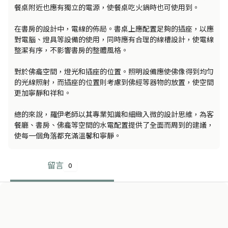
餐桌附近也應有獨立的電源，使餐桌吃火鍋時也可使用到。

在書房的設計中，電線的佈局。書桌上應配置足夠的插座，以應
對電腦、燈具等設備的使用，同時應有合理的線槽設計，使電線
整潔有序，不影響書房的整體風格。

對於佛龕空間，燈光和插座的位置。照明設備應使佛像得到均勻
的光線照射，而插座的位置則考慮到佛經等器物的放置，使空間
更加寧靜和祥和。

總的來說，羅伊老師以其專業知識和細緻入微的設計思維，為客
餐廳、書房、佛龕等空間的水電配置提供了全面而周到的建議，
使每一個角落都充滿溫馨和寧靜。
留言
0