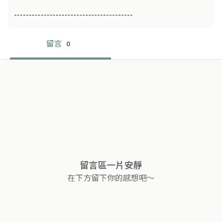
----------------------------------------
留言
0
留言區一片安靜
在下方留下你的感想吧～