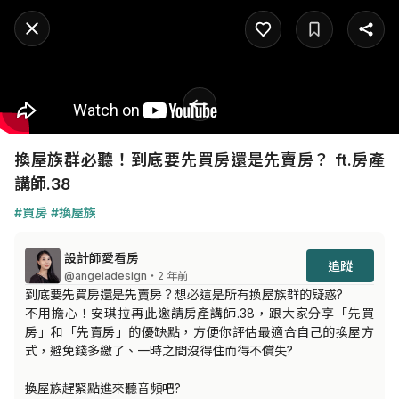
換屋族群必聽！到底要先買房還是先賣房？ ft.房產
講師.38
#買房
#換屋族
設計師愛看房
追蹤
@angeladesign
・2 年前
到底要先買房還是先賣房？想必這是所有換屋族群的疑惑?

不用擔心！安琪拉再此邀請房產講師.38，跟大家分享「先買
房」和「先賣房」的優缺點，方便你評估最適合自己的換屋方
式，避免錢多繳了、一時之間沒得住而得不償失?

換屋族趕緊點進來聽音頻吧?
