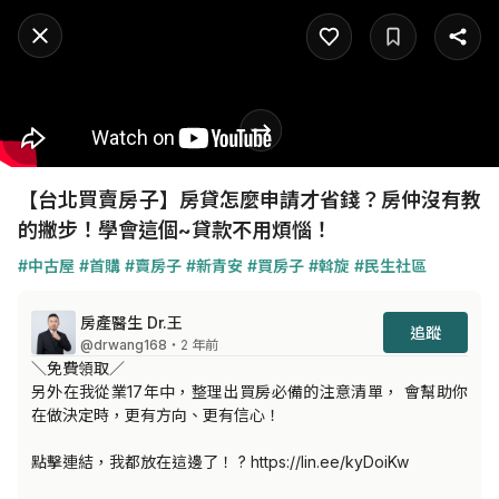
【台北買賣房子】房貸怎麼申請才省錢？房仲沒有教
的撇步！學會這個~貸款不用煩惱！
#中古屋
#首購
#賣房子
#新青安
#買房子
#斡旋
#民生社區
房產醫生 Dr.王
追蹤
@drwang168
・2 年前
＼免費領取／

另外在我從業17年中，整理出買房必備的注意清單， 會幫助你
在做決定時，更有方向、更有信心！

點擊連結，我都放在這邊了！ ? https://lin.ee/kyDoiKw 
