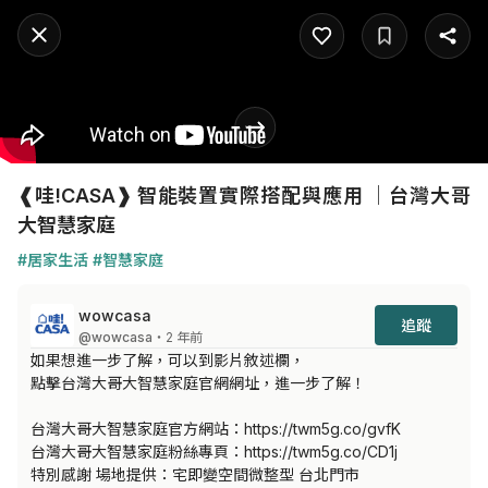
❰哇!CASA❱ 智能裝置實際搭配與應用 │台灣大哥
大智慧家庭
#居家生活
#智慧家庭
wowcasa
追蹤
@wowcasa
・2 年前
如果想進一步了解，可以到影片敘述欄，

點擊台灣大哥大智慧家庭官網網址，進一步了解！

台灣大哥大智慧家庭官方網站：https://twm5g.co/gvfK

台灣大哥大智慧家庭粉絲專頁：https://twm5g.co/CD1j

特別感謝 場地提供：宅即變空間微整型 台北門市
