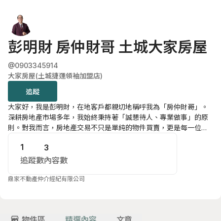
彭明財 房仲財哥 土城大家房屋
@0903345914
大家房屋(土城捷運領袖加盟店)
追蹤
大家好，我是彭明財，在地客戶都親切地稱呼我為「房仲財哥」。
深耕房地產市場多年，我始終秉持著「誠懇待人、專業做事」的原
則。對我而言，房地產交易不只是單純的物件買賣，更是每一位客
戶對於生活、家庭或事業的重要承諾。我致力於將複雜的房市資
1
3
訊，轉化為您聽得懂、用得上的決策建議。
我的專業優勢：
內容數
追蹤數
1. 政策法規專家： 面對房地合一稅 2.0、囤房稅以及多變的貸款政
策，我能為您提供精準的財務試算與避險建議，確保您的資產配置
鼎家不動產仲介經紀有限公司
效益最大化。
2. 區域深度洞察：專注服務海山捷運生活圈、暫緩重劃區及永寧站
周邊。從捷運萬大線進度到司法園區的未來發展，財哥帶您看透土
物件區
精選內容
文章
城的利多建設。