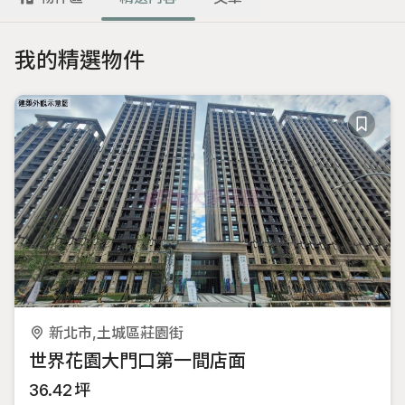
3. 全方位物件媒合：無論是溫馨的電梯大樓/華廈、具備商業潛力的
店面廠辦，甚至是高專業度的建地農地，我都有豐富的成交經驗。
我的精選物件
專業是我的底氣，熱心是我的本性。如果您正在找尋土城的家，或
是需要土地法規的諮詢，歡迎隨時聯絡財哥。
新北市,土城區莊園街
世界花園大門口第一間店面
36.42
坪