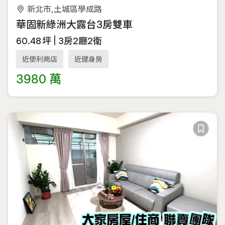
新北市,土城區學成路
華固新綠洲大露台3房雙車
60.48
坪
3房2廳2衛
近便利商店
近健身房
3980 萬