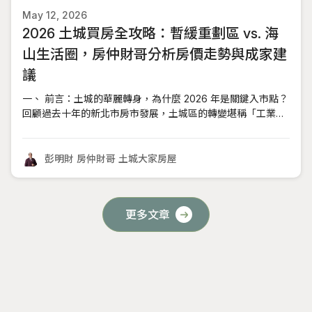
May 12, 2026
2026 土城買房全攻略：暫緩重劃區 vs. 海
山生活圈，房仲財哥分析房價走勢與成家建
議
一、 前言：土城的華麗轉身，為什麼 2026 年是關鍵入市點？
回顧過去十年的新北市房市發展，土城區的轉變堪稱「工業區
轉型典範」。從早期的傳統工業聚落，到如今科技園區、現代
重劃區與雙捷運路網的成型，土城早已甩掉「台北邊陲」的標
籤。2026 年，對於關注土城房產的購屋族來說，是一個極為
彭明財 房仲財哥 土城大家房屋
特殊的「成果收割年
更多文章