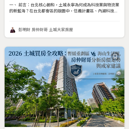
一、 前言：台北核心飽和，土城永寧為何成為科技業與物流業
的新藍海？在台北都會區的版圖中，信義計畫區、內湖科技園
區與南港軟體園區長期占據著產業核心的位置。然而，隨著時
間推移，這些傳統強勢區塊正面臨租金高企、交通瓶頸以及可
用土地極度稀缺的挑戰。企業主與投資者們早已意識到，尋找
彭明財 房仲財哥 土城大家房屋
下一個具備爆發潛力的「藍海」