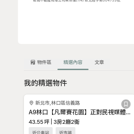
君城不動產有限公司
蔡璨壎
(114) 新北經字第004753號
物件區
精選內容
文章
我的精選物件
新北市,林口區信義路
A9林口【凡爾賽花園】正對民視媒體保值3房車W
43.55
坪
3房2廳2衛
近公車站
近市場