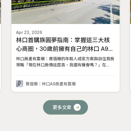
Apr 23, 2026
林口首購族圓夢指南：掌握這三大核
心商圈，30歲前擁有自己的林口 A9
捷運宅
林口房產有靠珊：曾蓓珊的年輕人成家方案與自住買房
策略「現在林口房價這麼高，我還有機會嗎？」在
2026 年的今天，林口已不再是當年的「蛋白區」，隨
著 ASML 艾司摩爾 的進駐、國際媒體園區 的成形，房
價確實已不可同日而語。但對於 30 歲左右的首購族來
曾蓓珊｜林口A9房產有靠珊
說，林口依然是全台灣極少數能同時提供「產業發展
更多文章