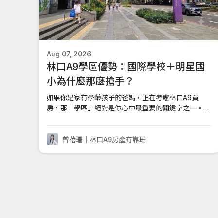
Aug 07, 2026
林口A9學區優勢：國際學校＋明星國
小為什麼那麼搶手？
如果你是家有學齡孩子的爸媽，正在考慮林口A9買
房，那「學區」絕對是你心中最重要的關鍵字之一。很
多從雙北搬過來的家庭，最後選擇落腳A9，不只是因
為捷運方便、Outlet好逛，更是因為這裡的教育資源，
已經悄悄變成北台灣最被討論的「家庭移居磁鐵」。為
曾蓓珊｜林口A9房產有靠珊
什麼林口A9的學區這麼有吸引力？林口新市鎮從早期
的重劃空