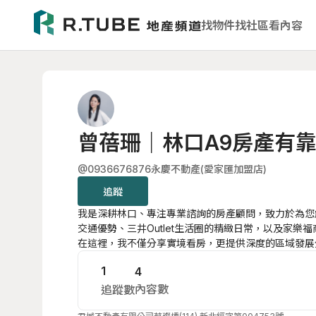
找物件
找社區
看內容
曾蓓珊｜林口A9房產有
@0936676876
永慶不動產(愛家匯加盟店)
追蹤
我是深耕林口、專注專業諮詢的房產顧問，致力於為您
交通優勢、三井Outlet生活圈的精緻日常，以及家樂
在這裡，我不僅分享實境看房，更提供深度的區域發展
脫傳統銷售思維，我以專業數據與在地觀察，幫助您精
1
4
動。無論是首購、換屋或資產配置，歡迎訂閱頻道，讓
珊」成為您最專業的成家後盾！
內容數
追蹤數