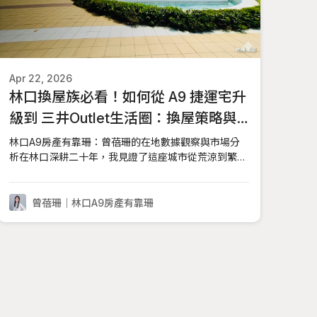
Apr 22, 2026
林口換屋族必看！如何從 A9 捷運宅升
級到 三井Outlet生活圈：換屋策略與
時機分析
林口A9房產有靠珊：曾蓓珊的在地數據觀察與市場分
析在林口深耕二十年，我見證了這座城市從荒涼到繁榮
的完整歷程。許多客戶在十年前入主林口 A9 捷運站周
邊，享受到了捷運通車與商圈發展的第一波紅利。然
而，隨著孩子步入學齡、長輩需要接應，原本精緻的 2
曾蓓珊｜林口A9房產有靠珊
房「小確幸」漸漸顯得擁擠。在我的 R.TUBE 地產頻