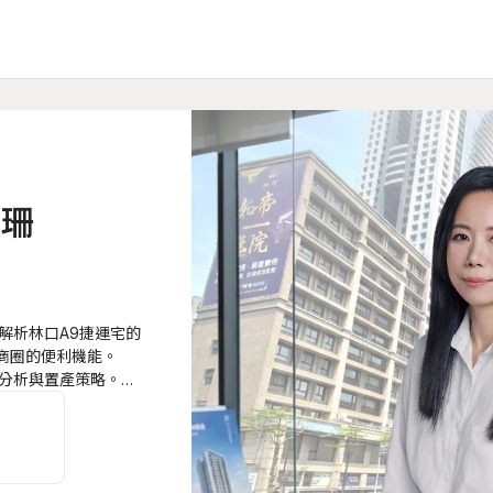
靠珊
解析林口A9捷運宅的
福商圈的便利機能。
分析與置產策略。跳
準掌握林口房市脈
「林口A9房產有靠