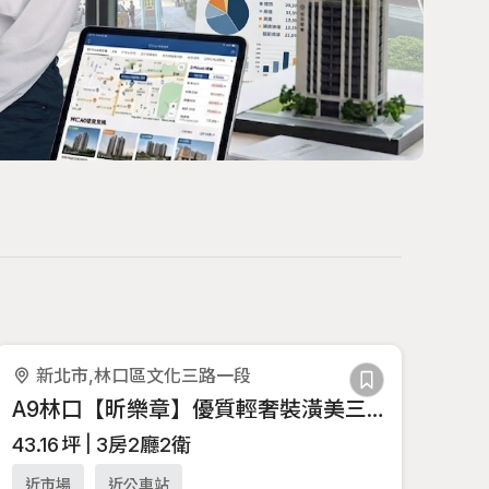
新北市,林口區文化三路一段
A9林口【昕樂章】優質輕奢裝潢美三房W
43.16
坪
3房2廳2衛
近市場
近公車站