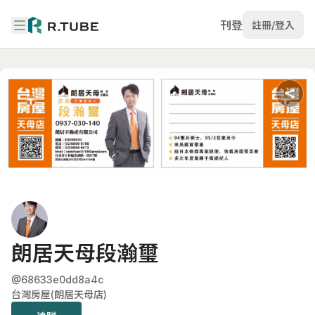
刊登
註冊/登入
朗居天母段瀚璽
@68633e0dd8a4c
台灣房屋(朗居天母店)