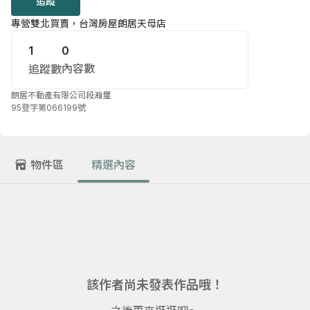
追蹤
專營雙北買賣，台灣房屋朗居天母店
1
0
內容數
追蹤數
朗居不動產有限公司
段瀚璽
95登字第066199號
物件區
精選內容
該作者尚未發表作品哦！