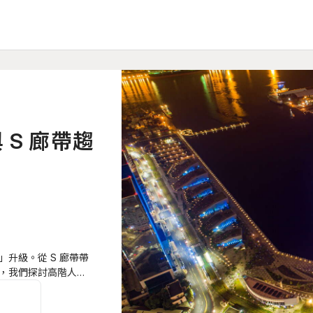
S 廊帶趨
升級。從 S 廊帶帶
，我們探討高階人才
慧城市。