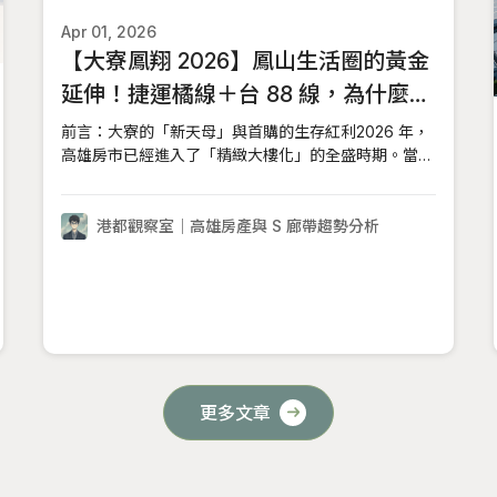
Apr 01, 2026
【大寮鳳翔 2026】鳳山生活圈的黃金
延伸！捷運橘線＋台 88 線，為什麼
2026 年首購族都往「鳳翔」跑？
前言：大寮的「新天母」與首購的生存紅利2026 年，
高雄房市已經進入了「精緻大樓化」的全盛時期。當年
輕人在農 16 只能買得起單坪 70 萬的小兩房、在楠梓
要忍受高密度的產業干擾時，位於鳳山與大寮交界的
「鳳翔重劃區」，正以其低密度、純住宅與強大的軌道
港都觀察室｜高雄房產與 S 廊帶趨勢分析
交通，被網友戲稱為大寮的「新天母」。對於 【港都
更多文章