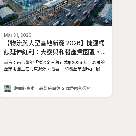
Mar 31, 2026
【物流與大型基地新寵 2026】捷運橘
線延伸紅利：大寮與和發產業園區，
為何成為 2026 年南台灣最強的物流補
前言：南台灣的「物流金三角」成形2026 年，高雄的
產業地圖正在向東擴張。隨著 「和發產業園區」 招商
漲區？
全數飽和、廠商全面投產，大寮已不再只是高雄的邊緣
行政區。2026 年，隨著 「高鐵延伸屏東」 環評通過
與 「屏東科學園區」 迎來台積電供應鏈進駐，位於高
港都觀察室｜高雄房產與 S 廊帶趨勢分析
雄與屏東交界的大寮，正式卡位在南台灣最強大的「