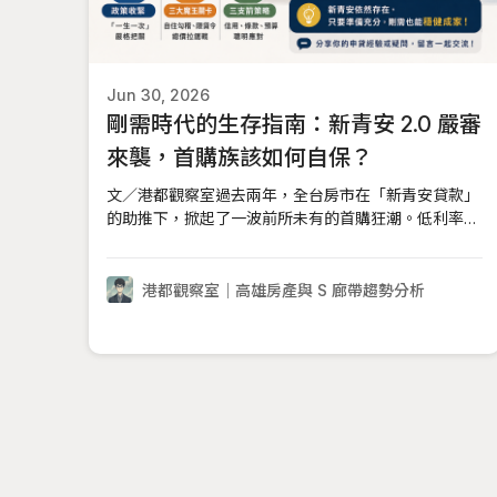
Jun 30, 2026
剛需時代的生存指南：新青安 2.0 嚴審
來襲，首購族該如何自保？
文／港都觀察室過去兩年，全台房市在「新青安貸款」
的助推下，掀起了一波前所未有的首購狂潮。低利率、
5年寬限期、40年貸款年限，對年輕人來說，這無疑是
一張通往成家夢想的門票。然而，隨著市場過熱、炒作
乱象頻傳，央行與財政部在近年接連祭出重拳。來到
港都觀察室｜高雄房產與 S 廊帶趨勢分析
2026 年，新青安政策已經徹底進入「精準打擊、嚴格
審查」