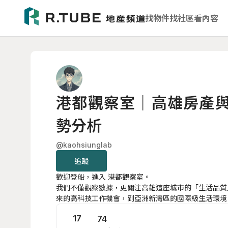
找物件
找社區
看內容
港都觀察室｜高雄房產與 
勢分析
@kaohsiunglab
追蹤
歡迎登船，進入 港都觀察室。
我們不僅觀察數據，更關注高雄這座城市的「生活品質」
來的高科技工作機會，到亞洲新灣區的國際級生活環境
的職住平衡，以及高雄如何從工業港都蛻變成國際化智
17
74
這裡有深度房產分析，更有值得您期待的未來生活！