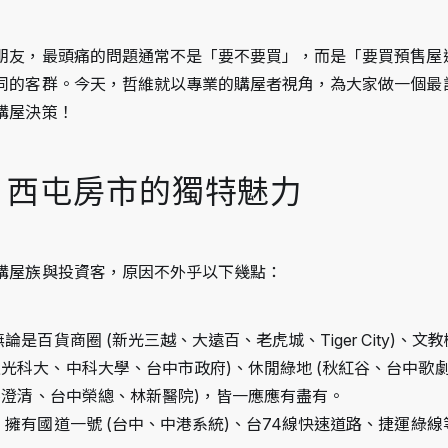
朋友，最頭痛的問題通常不是「要不要買」，而是「要買預售屋
同的客群。今天，哲維就以專業的購屋者視角，為大家做一個最
購屋決策！
：西屯房市的獨特魅力
購屋族與投資客，原因不外乎以下幾點：
無論是百貨商圈 (新光三越、大遠百、老虎城、Tiger City)、文
光科大、中科大學、台中市政府)、休閒綠地 (秋紅谷、台中歌
中港澄清、台中榮總、林新醫院)，皆一應應有盡有。
：
 擁有國道一號 (台中、中港系統)、台74線快速道路、捷運綠