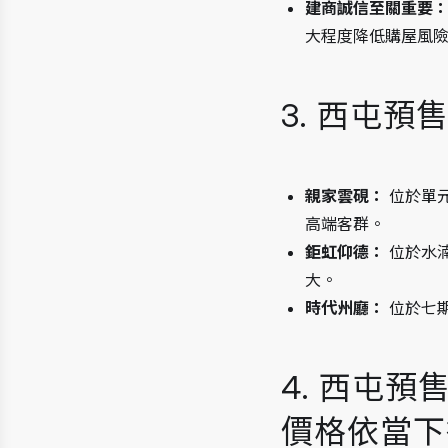
建商誠信至關重要
大程度降低購屋風
3. 西屯預
親家雲硯：
 位於
高端客群。
鉅虹仰德：
 位於
大。
時代州廳：
 位於
4. 西屯
價格依當下