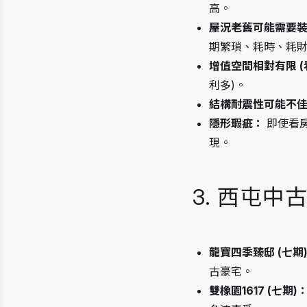
高。
屋況老舊可能需要
期繁瑣、耗時、耗
增值空間相對有限 (
利多)。
結構耐震性可能不
隱形瑕疵：
 即使看
現。
3. 西屯中
龍寶四季臻邸 (七期
古豪宅。
雙橡園1617 (七期)