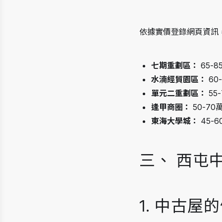
依據實價登錄網頁資訊，
七期重劃區：
 65-
水湳經貿園區：
 60
單元二重劃區：
 55
逢甲商圈：
 50-70
東海大學城：
 45-
三、 西屯
1. 中古屋