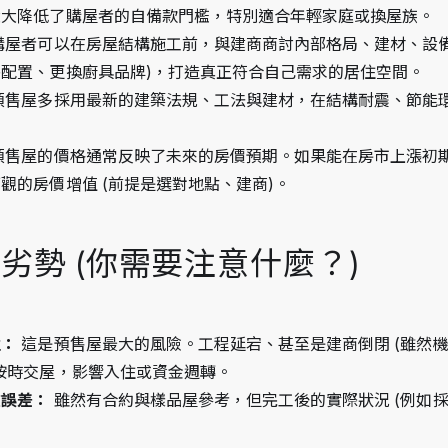
大大降低了購屋者的自備款門檻，特別適合年輕家庭或換屋族。
 購屋者可以在房屋結構施工前，與建商商討內部格局、建材、設備
配置、更換廚具品牌)，打造真正符合自己需求的居住空間。
 預售屋多採用最新的建築法規、工法與建材，在結構耐震、節能
 預售屋的價格通常反映了未來的房價預期。如果能在房市上漲初
觀的房價增值 (前提是選對地點、建商)。
的劣勢 (你需要注意什麼？)
性：
 這是預售屋最大的風險。工程延宕、甚至是建商倒閉 (雖然
按時交屋，影響入住或資金週轉。
在誤差：
 雖然有合約與樣品屋參考，但完工後的實際狀況 (例如採