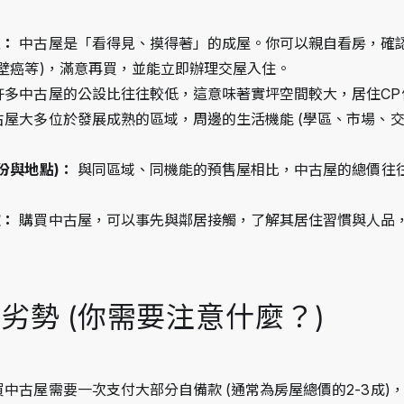
住：
 中古屋是「看得見、摸得著」的成屋。你可以親自看房，確
、壁癌等)，滿意再買，並能立即辦理交屋入住。
 許多中古屋的公設比往往較低，這意味著實坪空間較大，居住CP
古屋大多位於發展成熟的區域，周邊的生活機能 (學區、市場、交
份與地點)：
 與同區域、同機能的預售屋相比，中古屋的總價往
確：
 購買中古屋，可以事先與鄰居接觸，了解其居住習慣與人品
的劣勢 (你需要注意什麼？)
買中古屋需要一次支付大部分自備款 (通常為房屋總價的2-3成)