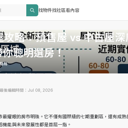
找物件
找社區
看內容
攻略：預售屋 vs 中古屋深
帶你聰明選房！
略局
 最後編輯時間：Jul 08, 2026
市最耀眼的房市明珠。它不僅有國際級的七期重劃區，還有成熟
活機能與未來發展性都是首屈一指。