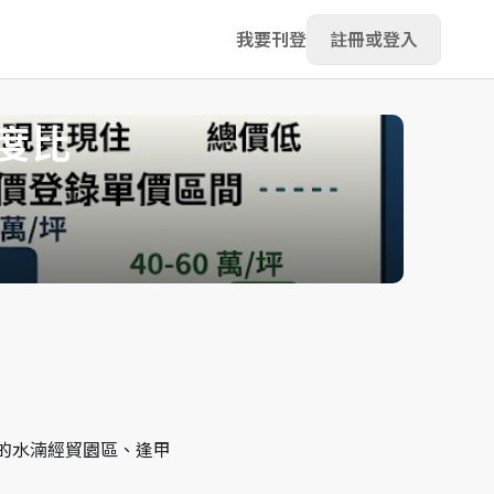
我要刊登
註冊或登入
度比
的水湳經貿園區、逢甲