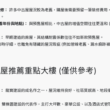
裝修：
 許多中古屋屋況較為老舊，購屋後需要預留一筆裝修費用
財。
看年份與地點)：
 與預售屋相比，中古屋的增值空間往往更溫和 
佳：
 早期建造的房屋，其結構耐震係數往往不如新款預售屋。
房時仔細，也難免有隱藏的屋況瑕疵 (例如管線老舊、漏水痕跡被
古屋推薦重點大樓 (僅供參考)
)：
 龍寶建設的成名作之一，屋況維持良好、社區質感高、地段
：
 雙橡園建設的代表作，主打大坪數、豪華公設、以及酒店式管