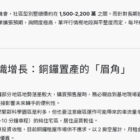
機會，社區型別墅總價約在 
1,500-2,200 萬
 之間。而針對長期
業擴張預期，詢問度極高，單坪行情視地段與平整度而定，每坪
知識增長：銅鑼置產的「眉角」
銅鑼部分地區地勢落差較大，購買預售屋時，務必親自到基地現場
直接影響未來轉手的便利性。
雖然緊鄰科學園區是利多，但也要注意廠區運作可能帶來的車流量
-10 分鐘車程）的純住宅區，居住品質較佳。
算投資收租，目前銅鑼租屋市場供不應求。以 2 房空屋計，月租金約
當優異。