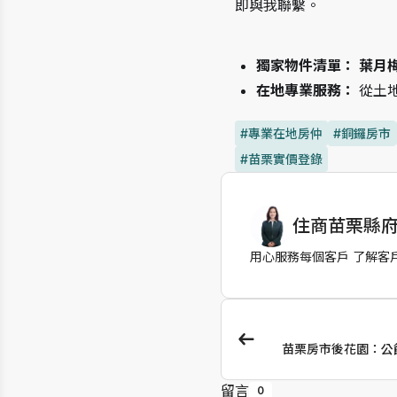
即與我聯繫。
獨家物件清單：
葉月梅
在地專業服務：
 從土
#專業在地房仲
#銅鑼房市
#苗栗實價登錄
住商苗栗縣府
作者資訊
用心服務每個客戶 了解客戶需
苗栗房市後花園：公
留言
0