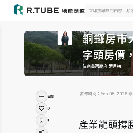
銅鑼房市
字頭房價
住商苗栗縣府 葉月梅
 發佈時間：Feb 05, 2026
 
目錄
0
1
產業龍頭撐