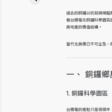
過去的銅鑼以杭菊與樟腦聞
著台積電在銅鑼科學園區
房地產的價值結構。
當竹北房價已不可企及，
一、 銅鑼
1. 銅鑼科學園
台積電的進駐只是領頭羊