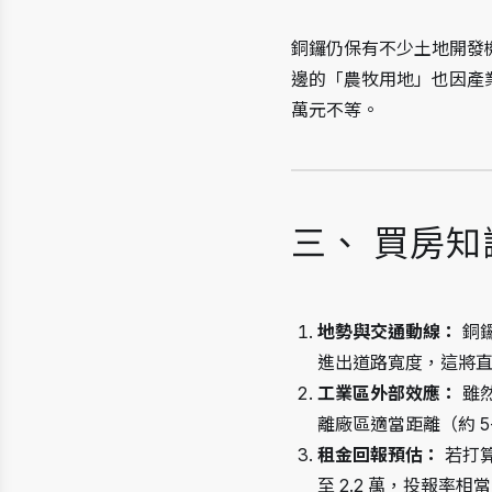
銅鑼仍保有不少土地開發
邊的「農牧用地」也因產
萬元不等。
三、 買房
地勢與交通動線：
 
進出道路寬度，這將
工業區外部效應：
 
離廠區適當距離（約 5
租金回報預估：
 若打
至 2.2 萬，投報率相