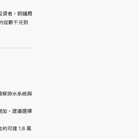
投資者，銅鑼周
約從數千元到
觀察排水系統與
增加，建議選擇
可達 1.8 萬