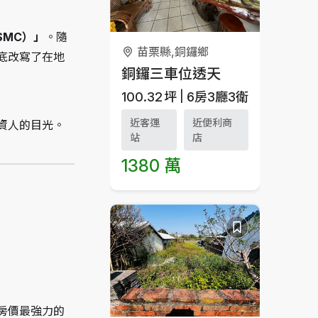
SMC）」
。隨
苗栗縣,銅鑼鄉
底改寫了在地
銅鑼三車位透天
100.32
坪
6房3廳3衛
近客運
近便利商
資人的目光。
站
店
1380 萬
房價最強力的