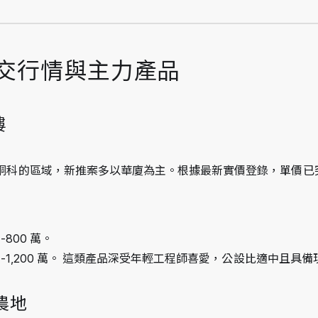
成交行情與主力產品
樓
銅科的區域，新推案多以華廈為主。根據最新實價登錄，單價已突
-800 萬。
50-1,200 萬。 這類產品深受年輕工程師喜愛，公設比適中且具
農地