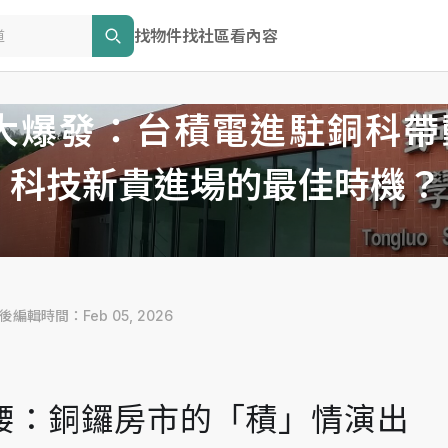
找物件
找社區
看內容
大爆發：台積電進駐銅科帶動
，科技新貴進場的最佳時機？
最後編輯時間：Feb 05, 2026
腰：銅鑼房市的「積」情演出