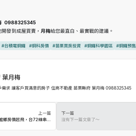
  0988325345
地開發到成屋買賣，
月梅
給您最直白、最實戰的建議。
#台積電銅鑼
#銅科房價
#苗栗買房投資
#銅鑼科學園區
#銅鑼預
 葉月梅
求 讓客戶買滿意的房子 住商不動產 苗栗縣府 葉月梅 0988325345
上一篇
下一篇
館鄉房價起飛，台72線串連
沒有下一篇文章了～
的生活與投資新藍海