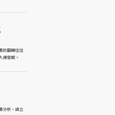
城
價的翻轉往往
入爆發期。
價分析，請立