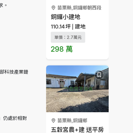
求。
苗栗縣,銅鑼鄉朝西段
銅鑼小建地
110.14
坪
建地
單價：2.7萬元
298 萬
中部科技產業鏈
」仍處於相對
苗栗縣,銅鑼鄉
五穀宮農+建 送平房