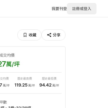
我要刊登
註冊或登入
收藏
分享
成交均價
27
萬/坪
交均價
歷史最高價
歷史最低價
7
119.25
94.42
萬/坪
萬/坪
萬/坪
坪數