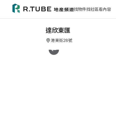
找物件
找社區
看內容
達欣東匯
港東街28號