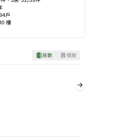
5坪、3房-32/39坪
年
94
戶
10 樓
房數
樓層