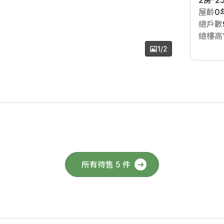
2房-2
屋齡
0
總戶數
總樓高
1/2
所有待售 5 件