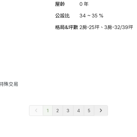
屋齡
0 年
公設比
34 ~ 35 %
格局&坪數
2房-25坪、3房-32/39坪
特殊交易
1
2
3
4
5