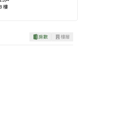
23
戶
8 樓
房數
樓層