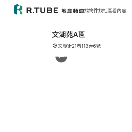
找物件
找社區
看內容
文湖苑A區
文湖街21巷118弄6號