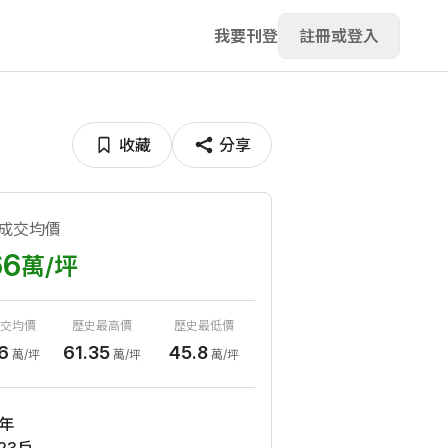
我要刊登
註冊或登入
收藏
分享
成交均價
66
萬/坪
交均價
歷史最高價
歷史最低價
6
61.35
45.8
萬/坪
萬/坪
萬/坪
年