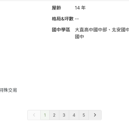
屋齡
14 年
格局&坪數
--
國中學區
大直高中國中部、北安國
國中
特殊交易
1
2
3
4
5