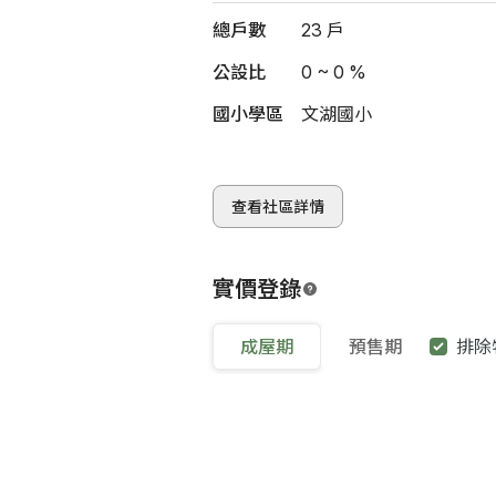
總戶數
23 戶
公設比
0 ~ 0 %
國小學區
文湖國小
查看社區詳情
實價登錄
成屋期
預售期
排除