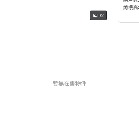
總戶數
總樓高
1/2
暫無在售物件