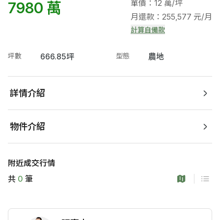
單價：12 萬/坪
7980 萬
月還款：255,577 元/月
計算自備款
坪數
666.85坪
型態
農地
詳情介紹
物件介紹
附近成交行情
共
0
筆