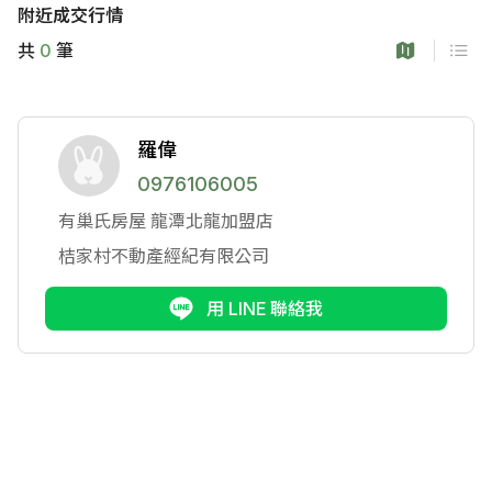
附近成交行情
共
0
筆
羅偉
0976106005
有巢氏房屋
龍潭北龍加盟店
桔家村不動產經紀有限公司
用 LINE 聯絡我