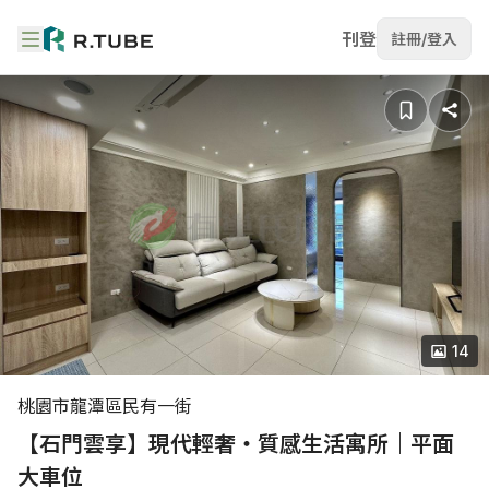
刊登
註冊/登入
14
桃園市龍潭區民有一街
【石門雲享】現代輕奢・質感生活寓所｜平面
大車位