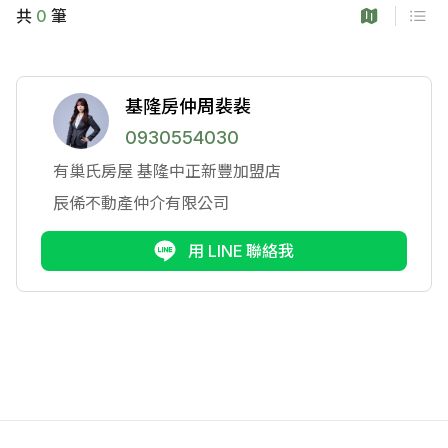
共
0
筆
基隆房仲周裴裴
0930554030
有巢氏房屋
基隆中正新豐加盟店
辰俙不動產仲介有限公司
用 LINE 聯絡我