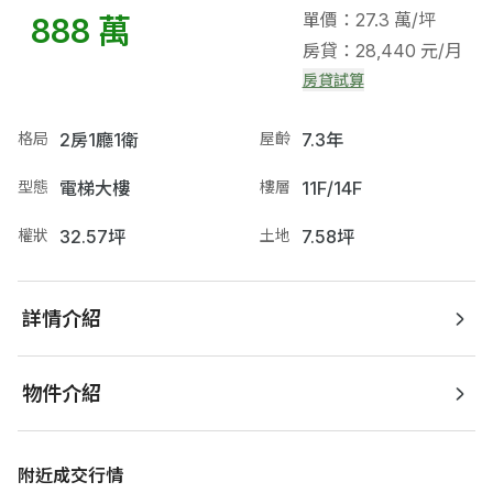
單價：27.3 萬/坪
888 萬
房貸：28,440 元/月
房貸試算
格局
2房1廳1衛
屋齡
7.3年
型態
電梯大樓
樓層
11F/14F
權狀
32.57坪
土地
7.58坪
詳情介紹
物件介紹
附近成交行情